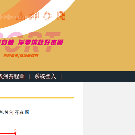
河賽程圖 |
系統登入 |