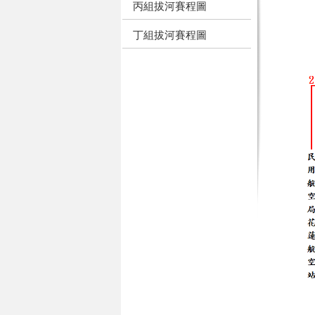
丙組拔河賽程圖
丁組拔河賽程圖