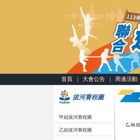
首頁 |
大會公告 |
周邊活動 
拔河賽程圖
甲組拔河賽程圖
乙組拔河賽程圖