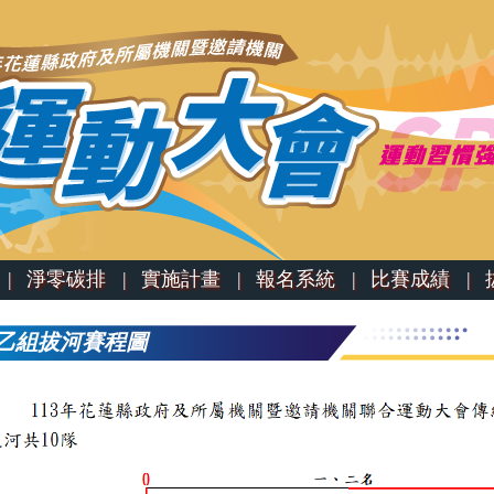
|
淨零碳排 |
實施計畫 |
報名系統 |
比賽成績 |
拔
乙組拔河賽程圖