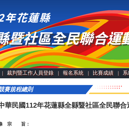
|
裁判暨工作人員登錄 |
報名系統 |
比賽成績 |
系
競賽規程總則
中華民國112年花蓮縣全縣暨社區全民聯
 條 宗 旨：