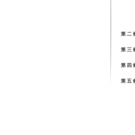
第 二
第 三
第 四
第 五