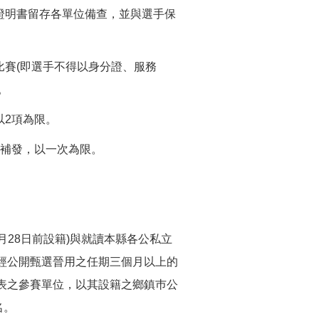
證明書留存各單位備查，並與選手保
賽(即選手不得以身分證、服務
。
以2項為限。
請補發，以一次為限。
6月28日前設籍)與就讀本縣各公私立
經公開甄選晉用之任期三個月以上的
表之參賽單位，以其設籍之鄉鎮巿公
名。