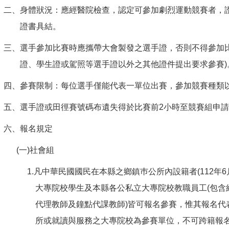
二、身體狀況：應經醫院檢查，認定可參加劇烈運動競賽者，
證書具結。
三、選手參加比賽時應攜帶大會製發之選手證，否則不得參加比
證、學生證或駕照等選手證以外之其他證件提出要求參賽)
四、參賽限制：每位選手僅能代表一單位出賽，參加競賽種類
五、選手證或田徑賽號碼布遺失得於比賽前2小時至競賽組申
六、報名規定
(一)社會組
1.凡中華民國國民在本縣之鄉鎮巿公所內設籍者(112年
大專院校學生及本縣各公私立大專院校教職員工(包含
代理教師及鐘點代課教師)皆可報名參賽，惟其報名代
所或就讀與服務之大專院校為參賽單位，不可跨籍報