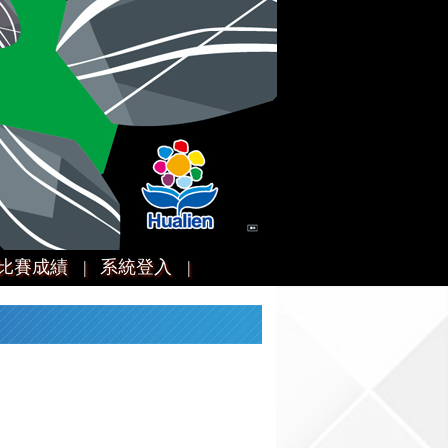
比賽成績 |
系統登入 |