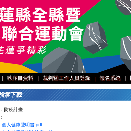
|
秩序冊資料 |
裁判暨工作人員登錄 |
報名系統 |
檔案下載
：防疫計畫
：
：
個人健康聲明書.pdf