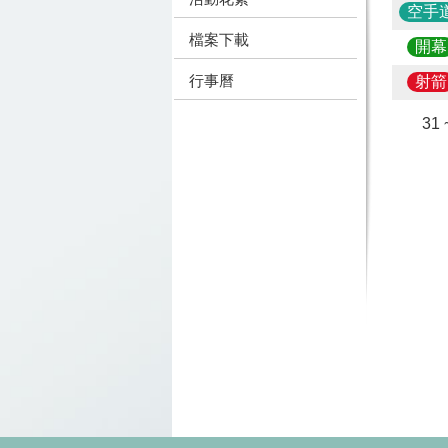
空手
檔案下載
開幕
行事曆
射箭
31 