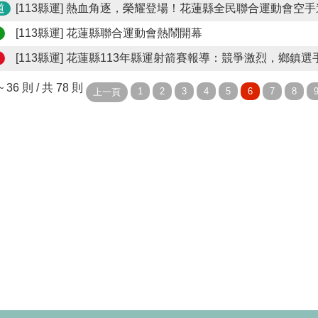
道
[113縣運]
熱血角逐，榮耀登場！花蓮縣全民聯合運動會空手
[113縣運]
花蓮縣聯合運動會熱鬧開幕
[113縣運]
花蓮縣113年縣運射箭賽報導：競爭激烈，鄉鎮選
~ 36 則 / 共 78 則