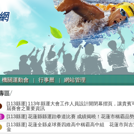
機關運動會 |
行事曆 |
網站管理
[113縣運]
113年縣運大會工作人員設計開閉幕摺頁，讓貴賓
屆賽會之重要資訊
道
[113縣運]
花蓮縣縣運跆拳道比賽 成績揭曉！花蓮市稱霸品
[113縣運]
花蓮全縣桌球賽四維高中稱霸高中組 花蓮市與吉
金