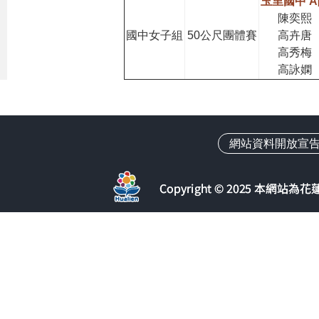
玉里國中 
陳奕熙
國中女子組
50公尺團體賽
高卉唐
高秀梅
高詠嫻
網站資料開放宣