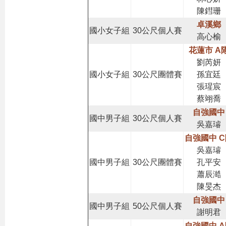
陳鏏珊
卓溪鄉
國小女子組
30公尺個人賽
高心榆
花蓮市 A
劉芮妍
國小女子組
30公尺團體賽
孫宜廷
張瑆宸
蔡翊喬
自強國中
國中男子組
30公尺個人賽
吳嘉璿
自強國中 
吳嘉璿
國中男子組
30公尺團體賽
孔平安
蕭辰澔
陳旻杰
自強國中
國中男子組
50公尺個人賽
謝明君
自強國中 