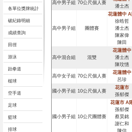
高中男子組
70公尺個人賽
潘士杰
各單位獎牌統計
花蓮體中 
破紀錄明細
徐晧哲
高中男子組
團體賽
潘士杰
成績查詢
陳家偉
陳田
田徑
花蓮體中
游泳
高中混合組
混雙
潘士杰
陳玟憓
跆拳道
花蓮體中
高中女子組
70公尺個人賽
呂珍
槌球
花蓮市
國小男子組
10公尺個人賽
空手道
孫郁傑
花蓮市 A
足球
孫郁傑
國小男子組
10公尺團體賽
蔡昊銘
籃球
謝仁和
排球
陳信