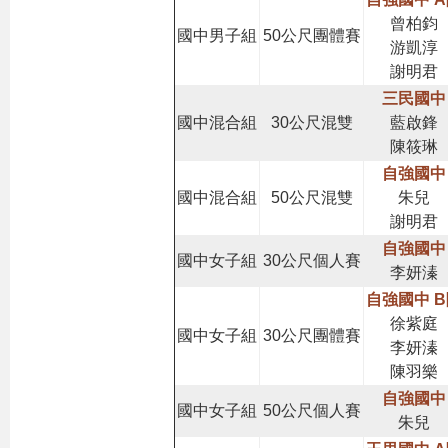
曾柏鈞
國中男子組
50公尺團體賽
游凱淳
謝明君
三民國中
國中混合組
30公尺混雙
藍啟鋒
陳筱琳
自強國中
國中混合組
50公尺混雙
朱兒
謝明君
自強國中
國中女子組
30公尺個人賽
李妍溱
自強國中 
徐紫庭
國中女子組
30公尺團體賽
李妍溱
陳羽樂
自強國中
國中女子組
50公尺個人賽
朱兒