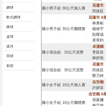
花蓮市
網球
國小男子組
30公尺個人賽
田政廷
軟式網球
花蓮市 A
林勇彬
棒球
國小男子組
30公尺團體賽
楊竣宇
阮曜成
桌球
黃宥鈞
拔河
卓溪鄉
國小混合組
10公尺混雙
李延豈
羽球
林妤燕
花蓮市
射箭
國小混合組
30公尺混雙
田政廷
鄭乃綺
吉安鄉
國小女子組
10公尺個人賽
許妍采
吉安鄉 A
張庭姍
國小女子組
10公尺團體賽
林芯妍