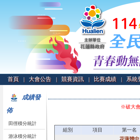
首頁 |
大會公告 |
競賽資訊 |
比賽成績 |
系統登
成績發
※破大
佈
田徑積分統計
組別
項目
第一名
游泳積分統計
花蓮體中