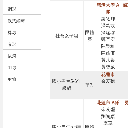
慈濟大學 A
國
網球
隊
梁筱卿
軟式網球
潘為歆
團體
詹瑞瑜
棒球
社會女子組
賽
鄭宜安
桌球
陳樂綺
陳薇淇
拔河
黃芃蓁
黃馨葳
羽球
花蓮市
射箭
國小男生5-6年
余苃彊
單打
級組
花蓮市 A隊
余苃彊
劉陶縉
李享
國小男生5-6年
團體