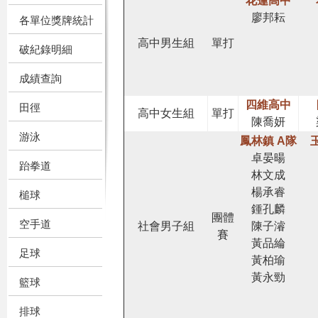
花蓮高中
廖邦耘
各單位獎牌統計
高中男生組
單打
破紀錄明細
成績查詢
四維高中
田徑
高中女生組
單打
陳喬妍
游泳
鳳林鎮 A隊
卓晏暘
跆拳道
林文成
楊承睿
槌球
鍾孔麟
團體
空手道
社會男子組
陳子濬
賽
黃品綸
足球
黃柏瑜
黃永勁
籃球
排球