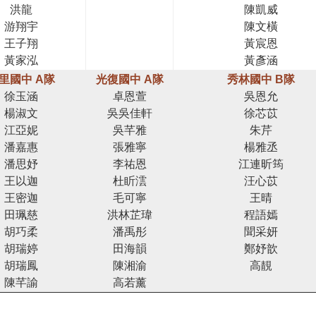
洪龍
陳凱威
游翔宇
陳文橫
王子翔
黃宸恩
黃家泓
黃彥涵
里國中 A隊
光復國中 A隊
秀林國中 B隊
徐玉涵
卓恩萱
吳恩允
楊淑文
吳吳佳軒
徐芯苡
江亞妮
吳芊雅
朱芹
潘嘉惠
張雅寧
楊雅丞
潘思妤
李祐恩
江連昕筠
王以迦
杜盺澐
汪心苡
王密迦
毛可寧
王晴
田珮慈
洪林芷瑋
程語嫣
胡巧柔
潘禹彤
聞采妍
胡瑞婷
田海韻
鄭妤歆
胡瑞鳳
陳湘渝
高靚
陳芊諭
高若薰