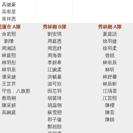
高健豪
高宥星
黃祥恩
花蓮市 A隊
秀林鄉 B隊
秀林鄉 A隊
余若熙
劉安琪
夏庭語
劉瓅
周庭恩
徐羽婕
周湘語
周思妤
徐羽柔
林庭熙
周海蓉
曾靚
林羽彤
李妍希
林依辰
林羽辰
江婉柔
林听
潘采婕
洪毓蓁
林妤馨
王芷芹
游可欣
林辰昕
．守也．八旗那
田芯羽
江瑀霏
蔡雨桐
胡茵琦
江芸熙
陳采妍
胡蕊翎
陳櫻
高婉庭
蘇雪戀
陳萓
郭子璇
陳靚
鄭祖頤