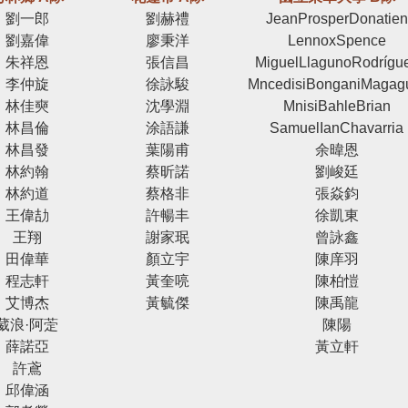
劉一郎
劉赫禮
JeanProsperDonatien
劉嘉偉
廖秉洋
LennoxSpence
朱祥恩
張信昌
MiguelLlagunoRodrígu
李仲旋
徐詠駿
MncedisiBonganiMagag
林佳奭
沈學淵
MnisiBahleBrian
林昌倫
涂語謙
SamuelIanChavarria
林昌發
葉陽甫
余暐恩
林約翰
蔡昕諾
劉峻廷
林約道
蔡格非
張焱鈞
王偉劼
許暢丰
徐凱東
王翔
謝家珉
曾詠鑫
田偉華
顏立宇
陳庠羽
程志軒
黃奎喨
陳柏愷
艾博杰
黃毓傑
陳禹龍
葳浪·阿萣
陳陽
薛諾亞
黃立軒
許鳶
邱偉涵