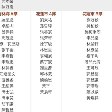
郭孝榮
陳冠彥
秀林鄉 A隊
花蓮市 A隊
花蓮市 B隊
羅聖恩
劉秉祐
劉冠毅
卓紹杰
孫哲瑋
吳柏毅
呂偉祥
張睿宸
施柯秉序
周荿恩
張齊軒
李品樂
彥．瓦歷斯
徐宇駿
林呈軒
張宇鑫
林恩呈
林彥呈
李嘉哲
翁翊展
楊宇均
李瑞忠
蔡宇宬
潘邱允宥
林韓睿
謝呈彥
王可辰
江連聖文
邱林葳
郭昱德
游雅各
魏榆恩
郭昱謙
王紹傑
黃平
郭瑛瑞
田士弘
黃晨軒
鄭以威
田承昊
黃煜祥
胡宇謙
陳哲昱