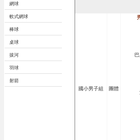
網球
軟式網球
棒球
桌球
巴
拔河
羽球
射箭
國小男子組
團體