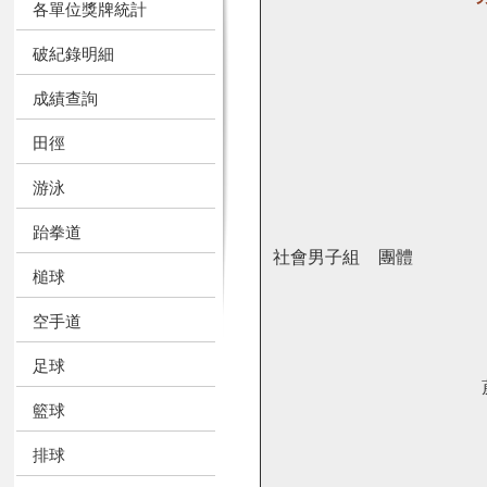
各單位獎牌統計
破紀錄明細
成績查詢
田徑
游泳
跆拳道
社會男子組
團體
槌球
空手道
足球
籃球
排球