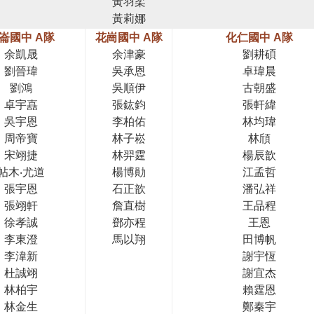
黃羽柔
黃莉娜
崙國中 A隊
花崗國中 A隊
化仁國中 A隊
余凱晟
余津豪
劉耕碩
劉晉瑋
吳承恩
卓瑋晨
劉鴻
吳順伊
古朝盛
卓宇嚞
張鈜鈞
張軒緯
吳宇恩
李柏佑
林均瑋
周帝寶
林子崧
林頎
宋翊捷
林羿霆
楊辰歆
帖木‧尤道
楊博勛
江孟哲
張宇恩
石正歆
潘弘祥
張翊軒
詹直樹
王品程
徐孝誠
鄧亦程
王恩
李東澄
馬以翔
田博帆
李湋新
謝宇恆
杜誠翊
謝宜杰
林柏宇
賴霆恩
林金生
鄭秦宇