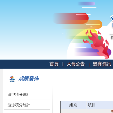
首頁 |
大會公告 |
競賽資訊 
成績發佈
田徑積分統計
組別
項目
游泳積分統計