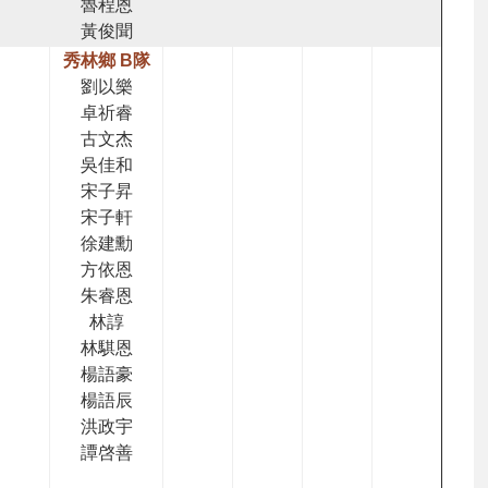
魯程恩
黃俊聞
秀林鄉 B隊
劉以樂
卓祈睿
古文杰
吳佳和
宋子昇
宋子軒
徐建勳
方依恩
朱睿恩
林諄
林騏恩
楊語豪
楊語辰
洪政宇
譚啓善