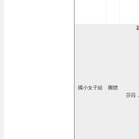
國小女子組
團體
莎菈