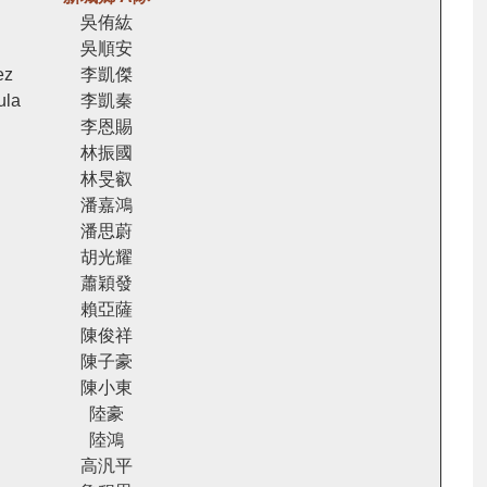
吳侑紘
吳順安
ez
李凱傑
ula
李凱秦
李恩賜
林振國
林旻叡
潘嘉鴻
潘思蔚
胡光耀
蕭穎發
賴亞薩
陳俊祥
陳子豪
陳小東
陸豪
陸鴻
高汎平