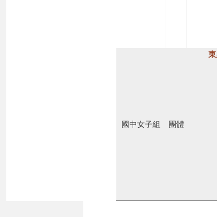
東
國中女子組
團體