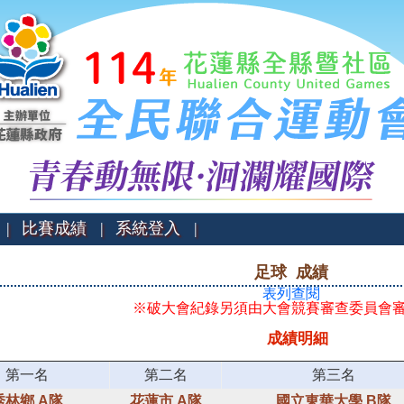
|
比賽成績 |
系統登入 |
足球 成績
表列查閱
※破大會紀錄另須由大會競賽審查委員會
成績明細
第一名
第二名
第三名
秀林鄉 A隊
花蓮市 A隊
國立東華大學 B隊