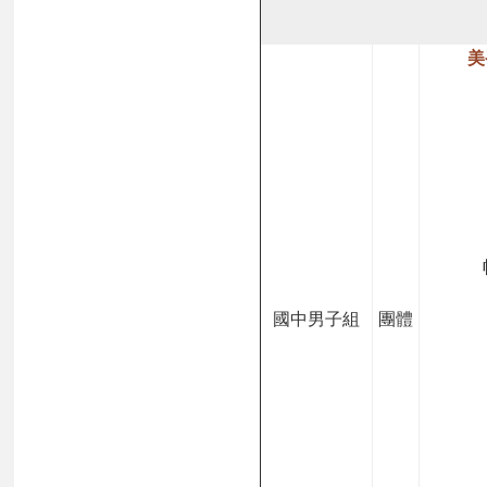
美
國中男子組
團體