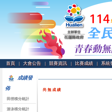
首頁 |
大會公告 |
競賽資訊 |
比賽成績 |
系統登
成績發
佈
尚 無 成 績
田徑積分統計
游泳積分統計