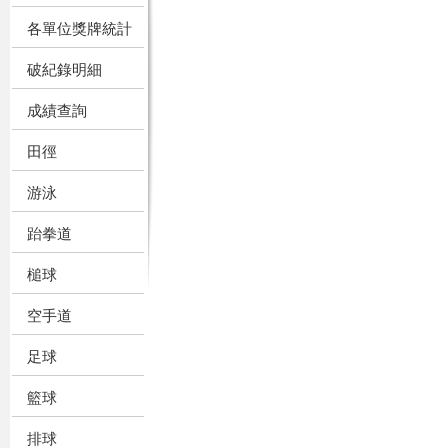
各單位獎牌統計
破紀錄明細
成績查詢
田徑
游泳
跆拳道
槌球
空手道
足球
籃球
排球